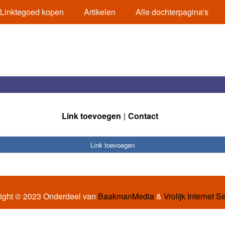
Linktegoed kopen
Artikelen
Alle dochterpagina's
Link toevoegen
Contact
Link toevoegen
ight © 2023 Onderdeel van
BaakmanMedia
&
Vrolijk Internet S